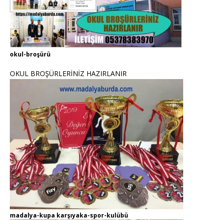
okul-broşürü
OKUL BROŞÜRLERİNİZ HAZIRLANIR
madalya-kupa karşıyaka-spor-kulübü