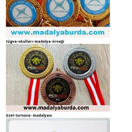
tügva-okulları-madalya-örneği
özel-turnuva- madalyası