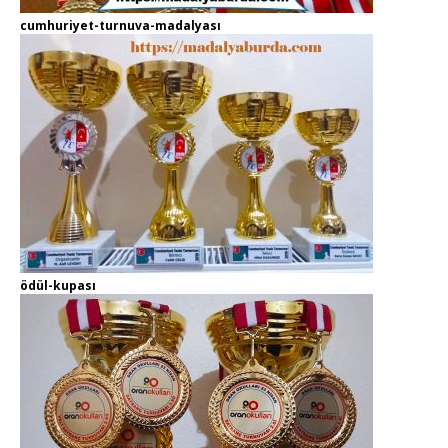
cumhuriyet-turnuva-madalyası
ödül-kupası