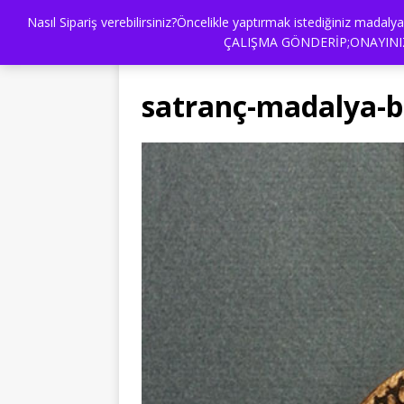
Nasıl Sipariş verebilirsiniz?Öncelikle yaptırmak istediğiniz mad
BİZ KİMİZ ?
HEDİYE BURDA
İLET
ÇALIŞMA GÖNDERİP;ONAYINIZ
satranç-madalya-b