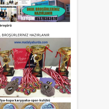
broşürü
 BROŞÜRLERİNİZ HAZIRLANIR
lya-kupa karşıyaka-spor-kulübü