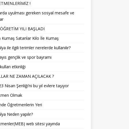
TMENLERİMİZ !
arda uyulması gereken sosyal mesafe ve
lar
 ÖĞRETİM YILI BAŞLADI
 Kumaş Satanlar Kilo İle Kumaş
a ile ilgili terimler nerelerde kullanılır?
yıs gençlik ve spor bayramı
ulları etkinliği
LAR NE ZAMAN AÇILACAK ?
3 Nisan Şenliği’ni bu yıl evlere taşıyor
tmen Olmak
mde Öğretmenlerin Yeri
ya Neden yapılır?
menler(MEB) web sitesi yayında