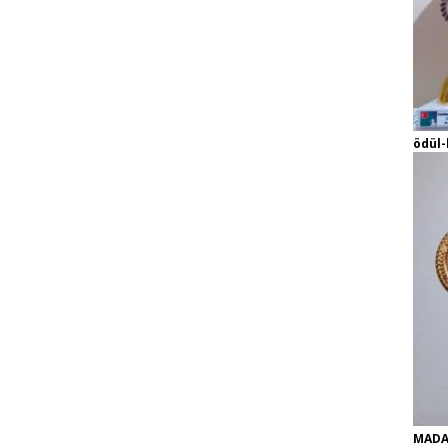
ödül-
MADA