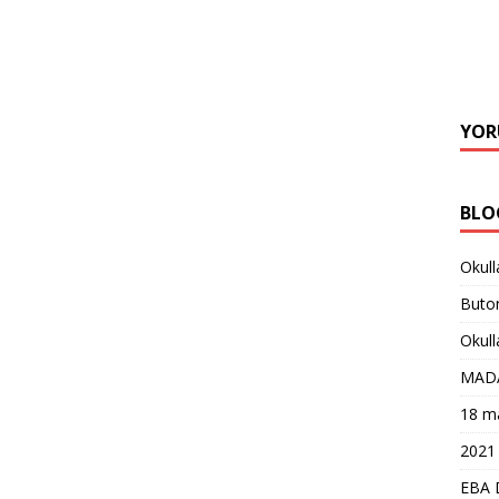
YOR
BLO
Okull
Buton
Okull
MAD
18 ma
2021 
EBA 