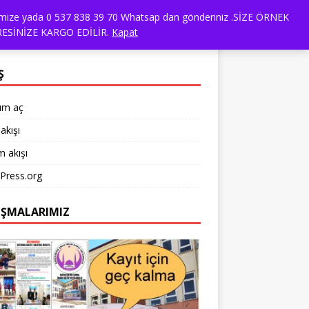
dresimize yada 0 537 838 39 70 Whatsap dan gönderiniz .SİZE ÖRNEK
ANSLARIMIZ
TÜM ÜRÜNLER
ESİNİZE KARGO EDİLİR.
Kapat
Ş
um aç
akışı
 akışı
Press.org
IŞMALARIMIZ