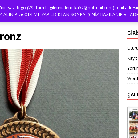
alya'nın yazı,logo (VS) tüm bilgilerini(dem_ka52@hotmail.com) mail a
İŞİM
NASIL SIPARIŞ VEREBILIRIM?
ÖDEME
REFER
 ALINIP ve ÖDEME YAPILDIKTAN SONRA İŞİNİZ HAZILANIR VE ADR
ronz
GİRİ
Otur
Kayıt 
Yorum
Word
ÇAL