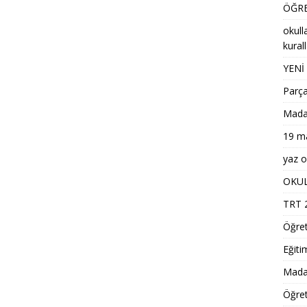
ÖĞRE
okull
kural
YENİ
Parça
Madaly
19 ma
yaz ok
OKUL
TRT 2
Öğre
Eğiti
Madal
Öğret