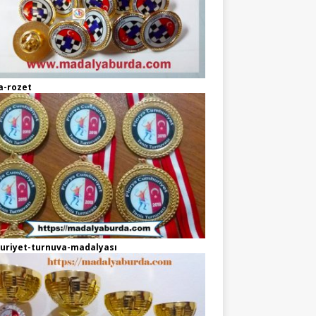
a-rozet
uriyet-turnuva-madalyası