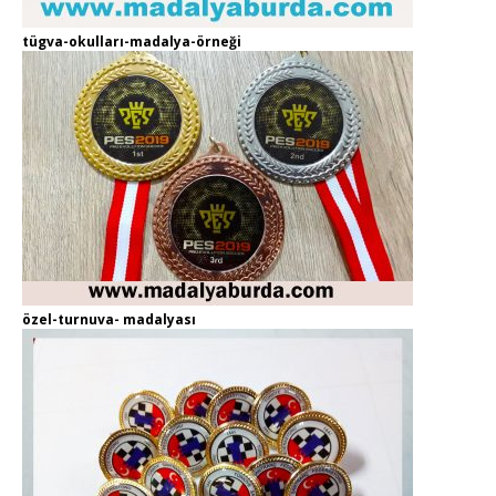
tügva-okulları-madalya-örneği
özel-turnuva- madalyası