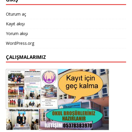
o
p
k
Oturum aç
Kayıt akışı
Yorum akışı
WordPress.org
ÇALIŞMALARIMIZ