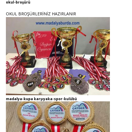
okul-broşürü
OKUL BROŞÜRLERİNİZ HAZIRLANIR
madalya-kupa karşıyaka-spor-kulübü