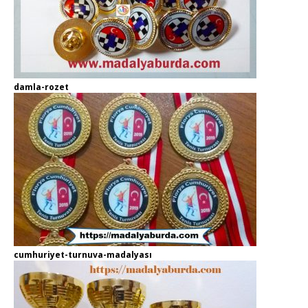
damla-rozet
cumhuriyet-turnuva-madalyası