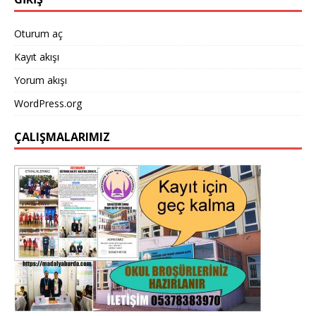
o
p
k
Oturum aç
Kayıt akışı
Yorum akışı
WordPress.org
ÇALIŞMALARIMIZ