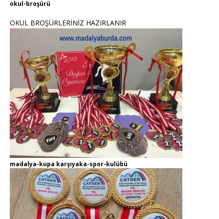
okul-broşürü
OKUL BROŞÜRLERİNİZ HAZIRLANIR
madalya-kupa karşıyaka-spor-kulübü