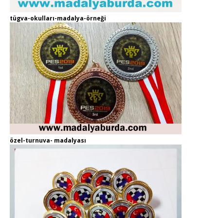
tügva-okulları-madalya-örneği
özel-turnuva- madalyası