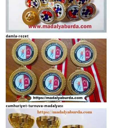
damla-rozet
cumhuriyet-turnuva-madalyası