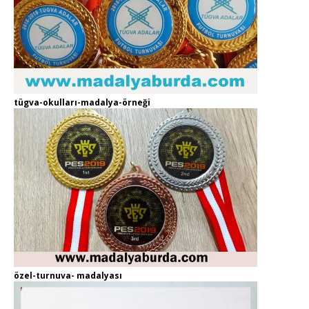
tügva-okulları-madalya-örneği
özel-turnuva- madalyası