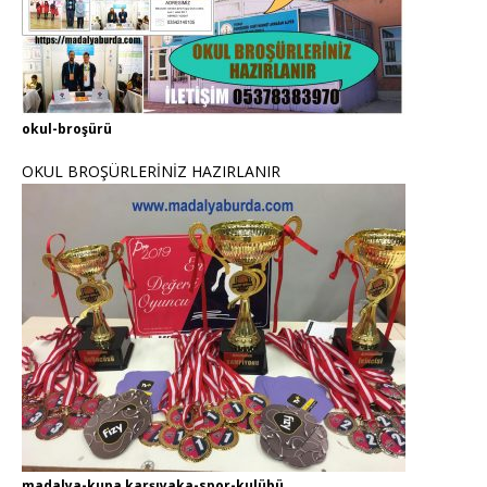
okul-broşürü
OKUL BROŞÜRLERİNİZ HAZIRLANIR
madalya-kupa karşıyaka-spor-kulübü