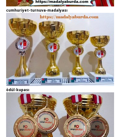
cumhuriyet-turnuva-madalyası
ödül-kupası