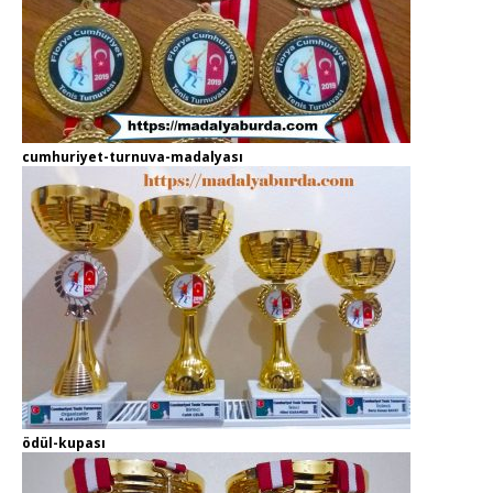
cumhuriyet-turnuva-madalyası
ödül-kupası