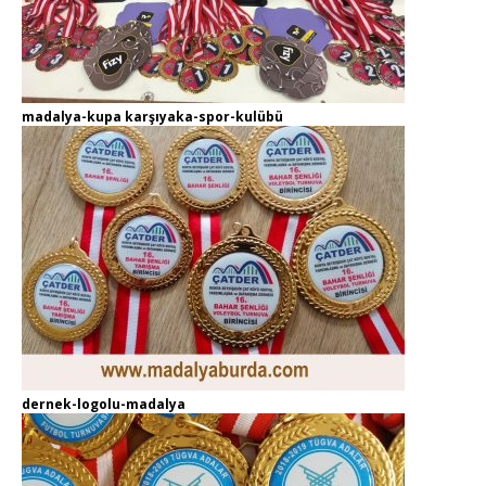
madalya-kupa karşıyaka-spor-kulübü
dernek-logolu-madalya