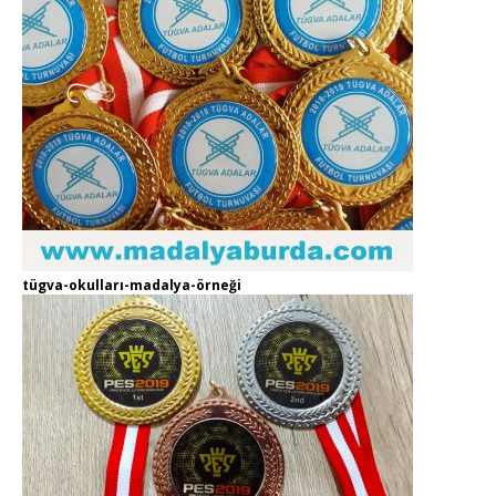
tügva-okulları-madalya-örneği