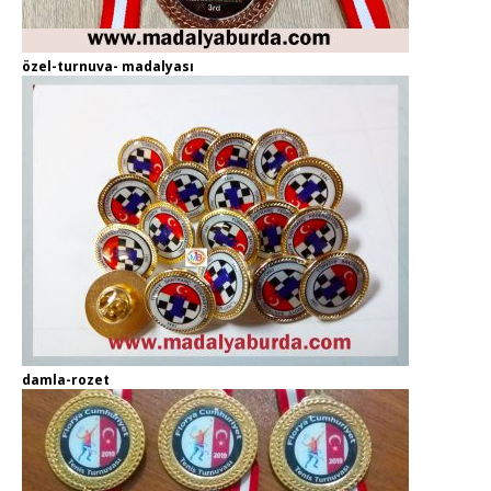
özel-turnuva- madalyası
damla-rozet