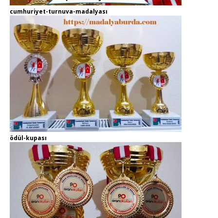
cumhuriyet-turnuva-madalyası
ödül-kupası