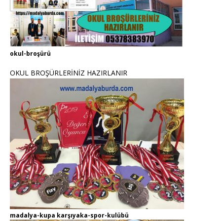
okul-broşürü
OKUL BROŞÜRLERİNİZ HAZIRLANIR
madalya-kupa karşıyaka-spor-kulübü