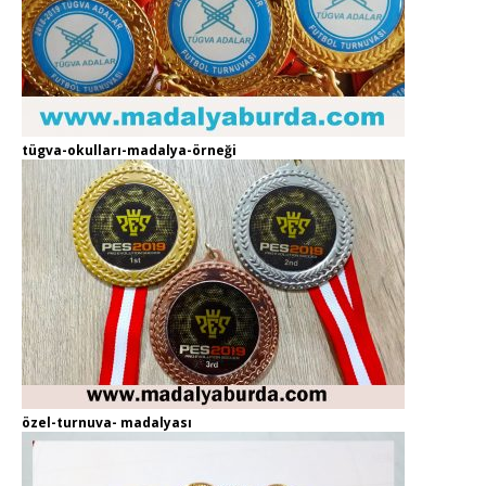
tügva-okulları-madalya-örneği
özel-turnuva- madalyası