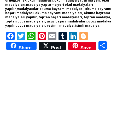
örneği,örnek okul madalyası, okul madalya yaptırma yeri, okul
madalyaları,madalya yaptırma yeri okul madalyaları
yapılır,madalyacılar okuma bayramı madalyası, okuma bayramı
başarı madalyası, okuma bayramı madalyaları, okuma bayramı
madalyaları yapılır, toptan başarı madalyaları, toptan madalya,
toptan ucuz madalyalar, ucuz başarı madalyaları, ucuz madalya
yapılır, ucuz madalyalar, resimli madalya, isimli madalya,
F
T
W
Pi
E
T
Li
Bl
a
w
h
n
m
u
n
o
S
Share
Post
Save
c
it
a
te
ai
m
k
g
h
e
te
ts
re
l
bl
e
g
a
b
r
A
st
r
dI
er
re
o
p
n
o
p
k