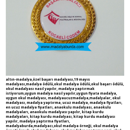
altın-madalya,özel başarı madalyası,19 mayıs
madalyası,madalya ödülü,okul madalya ödülü,okul başarı ödülü,
okul madalyası nasıl yapılır, madalya yaptırmak
istiyorum,uygun madalya nasıl yapılır,uygun fiyata madalya,
uygun okul madalyası, madalyaucuzmadalya,madalyalar, okul
madalyası, madalya yaptırma, ucuz madalya, madalya fiyatları,
en ucuz madalya fiyatları, anaokulu madalyası, anaokulu
madalyaları, anaokulu madalyası yapılır, kitap kurdu
madalyaları, kitap kurdu madalyası, kitap kurdu madalyası
yapılır, madalya yaptırma fiyatları,
madalyaburda,madalyacı,okul madalya örneği, okul madalya