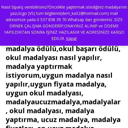
Nasıl Sipariş verebilirsiniz?Öncelikle yaptırmak istediğiniz madalya'nın
yazı,logo (VS) tüm bilgilerini(dem_ka52@hotmail.com) mail
adresimize yada 0 537 838 39 70 Whatsap dan gönderiniz .SİZE
altın-madalya,özel başarı
ÖRNEK ÇALIŞMA GÖNDERİP;ONAYINIZ ALINIP ve ÖDEME
madalyası,19 mayıs
YAPILDIKTAN SONRA İŞİNİZ HAZILANIR VE ADRESİNİZE KARGO
madalyası,madalya ödülü,okul
EDİLİR.
Kapat
madalya ödülü,okul başarı ödülü,
okul madalyası nasıl yapılır,
madalya yaptırmak
istiyorum,uygun madalya nasıl
yapılır,uygun fiyata madalya,
uygun okul madalyası,
madalyaucuzmadalya,madalyalar
, okul madalyası, madalya
yaptırma, ucuz madalya, madalya