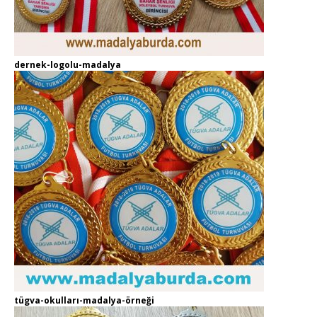
dernek-logolu-madalya
tügva-okulları-madalya-örneği