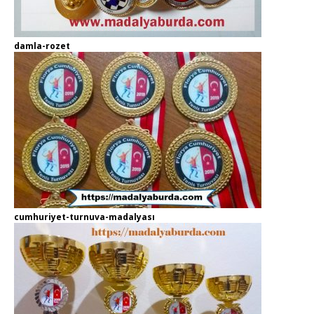
damla-rozet
cumhuriyet-turnuva-madalyası