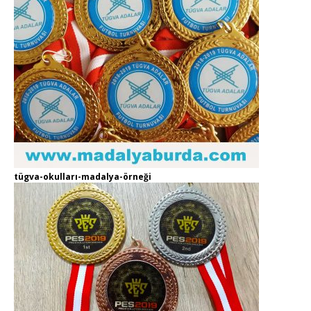
tügva-okulları-madalya-örneği