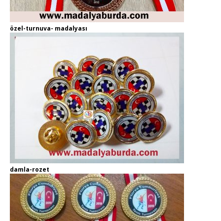
özel-turnuva- madalyası
damla-rozet