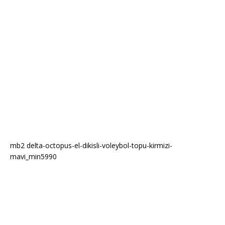
mb2 delta-octopus-el-dikisli-voleybol-topu-kirmizi-
mavi_min5990