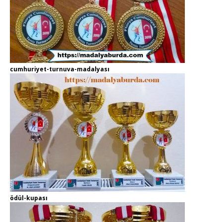
cumhuriyet-turnuva-madalyası
ödül-kupası