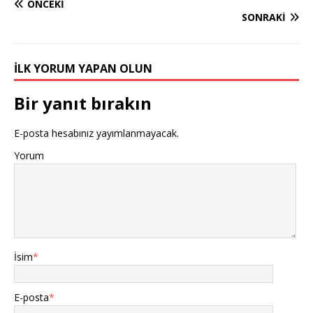
ÖNCEKI
e
te
s
r
l
bl
e
g
ar
SONRAKI
b
r
A
e
r
dI
e
e
o
p
st
n
r
İLK YORUM YAPAN OLUN
o
p
k
Bir yanıt bırakın
E-posta hesabınız yayımlanmayacak.
Yorum
İsim
*
E-posta
*