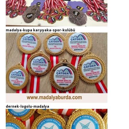
madalya-kupa karşıyaka-spor-kulübü
dernek-logolu-madalya