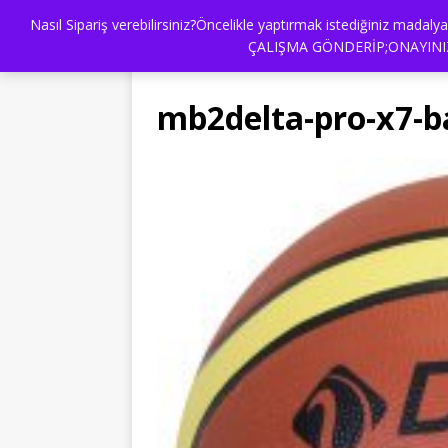
Nasıl Sipariş verebilirsiniz?Öncelikle yaptırmak istediğiniz mad
BİZ KİMİZ ?
HEDİYE BURDA
İLET
ÇALIŞMA GÖNDERİP;ONAYINIZ
mb2delta-pro-x7-b