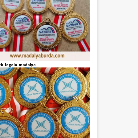
ek-logolu-madalya