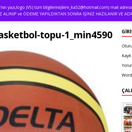
alya'nın yazı,logo (VS) tüm bilgilerini(dem_ka52@hotmail.com) mail a
İŞİM
NASIL SIPARIŞ VEREBILIRIM?
ÖDEME
REFER
 ALINIP ve ÖDEME YAPILDIKTAN SONRA İŞİNİZ HAZILANIR VE ADR
asketbol-topu-1_min4590
GİRİ
Otur
Kayıt 
Yorum
Word
ÇAL