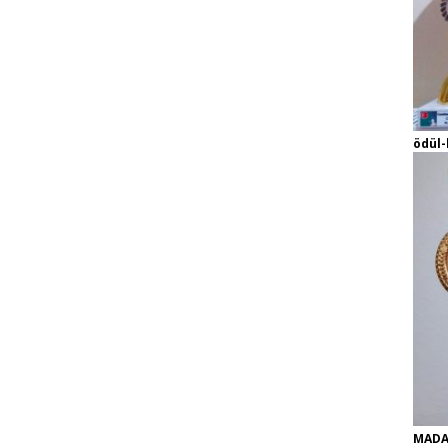
ödül-
MADA