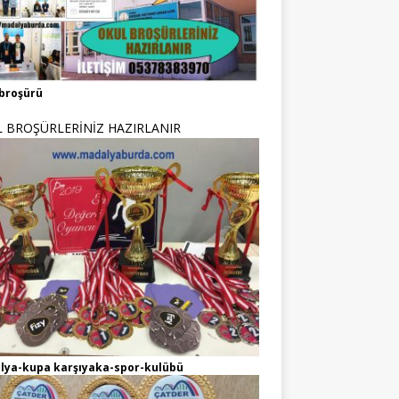
broşürü
 BROŞÜRLERİNİZ HAZIRLANIR
lya-kupa karşıyaka-spor-kulübü