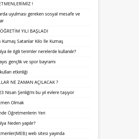
TMENLERİMİZ !
arda uyulması gereken sosyal mesafe ve
lar
 ÖĞRETİM YILI BAŞLADI
 Kumaş Satanlar Kilo İle Kumaş
a ile ilgili terimler nerelerde kullanılır?
yıs gençlik ve spor bayramı
ulları etkinliği
LAR NE ZAMAN AÇILACAK ?
3 Nisan Şenliği’ni bu yıl evlere taşıyor
tmen Olmak
mde Öğretmenlerin Yeri
ya Neden yapılır?
menler(MEB) web sitesi yayında