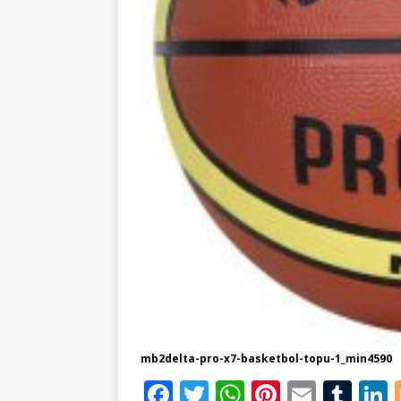
mb2delta-pro-x7-basketbol-topu-1_min4590
F
T
W
Pi
E
T
L