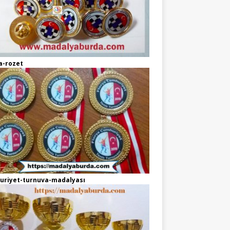
a-rozet
uriyet-turnuva-madalyası