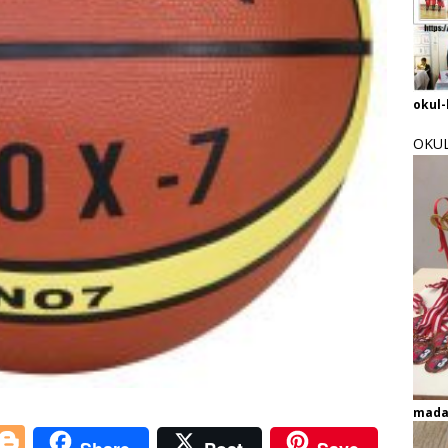
okul-
OKUL
mada
i
Bl