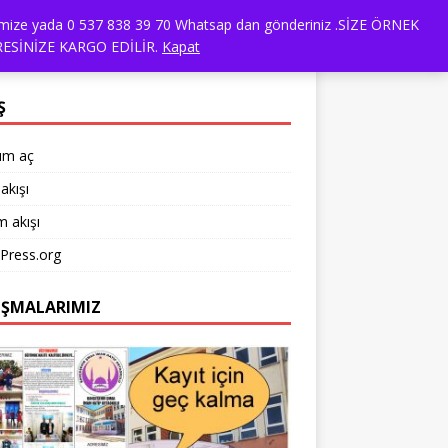
dresimize yada 0 537 838 39 70 Whatsap dan gönderiniz .SİZE ÖRNEK
ANSLARIMIZ
TÜM ÜRÜNLER
ESİNİZE KARGO EDİLİR.
Kapat
Ş
um aç
akışı
 akışı
Press.org
IŞMALARIMIZ