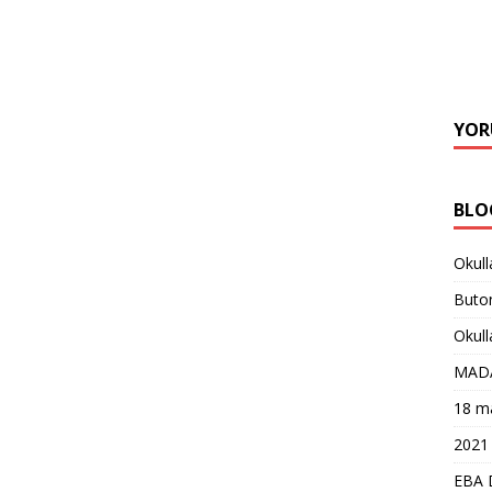
YOR
BLO
Okull
Buton
Okull
MAD
18 ma
2021 
EBA 