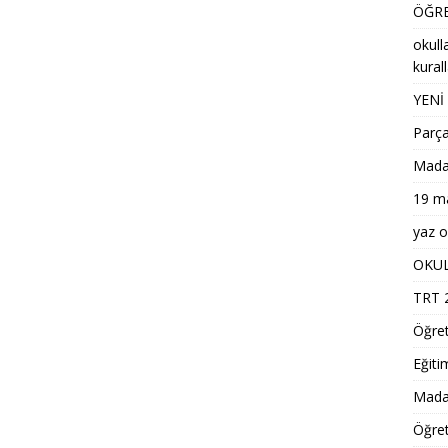
ÖĞRE
okull
kural
YENİ
Parça
Madaly
19 ma
yaz ok
OKUL
TRT 2
Öğre
Eğiti
Madal
Öğret