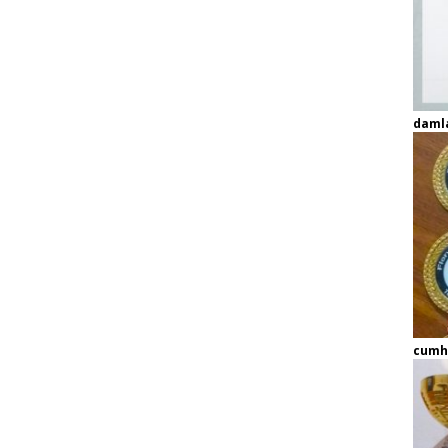
daml
cumh