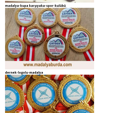
madalya-kupa karşıyaka-spor-kulübü
dernek-logolu-madalya