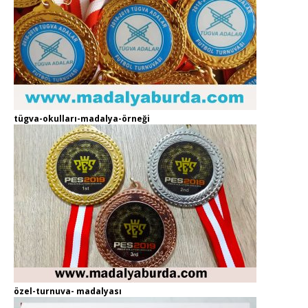
tügva-okulları-madalya-örneği
özel-turnuva- madalyası