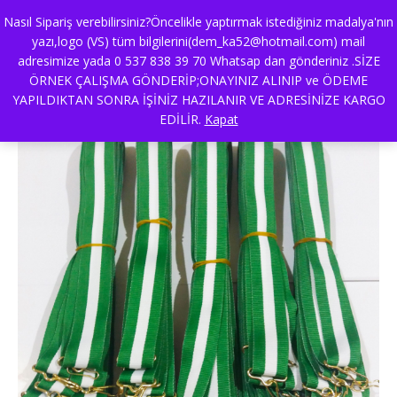
Nasıl Sipariş verebilirsiniz?Öncelikle yaptırmak istediğiniz madalya'nın
yazı,logo (VS) tüm bilgilerini(dem_ka52@hotmail.com) mail
adresimize yada 0 537 838 39 70 Whatsap dan gönderiniz .SİZE
yeşil-beyaz-madalya-kurdelesi
ÖRNEK ÇALIŞMA GÖNDERİP;ONAYINIZ ALINIP ve ÖDEME
YAPILDIKTAN SONRA İŞİNİZ HAZILANIR VE ADRESİNİZE KARGO
EDİLİR.
Kapat