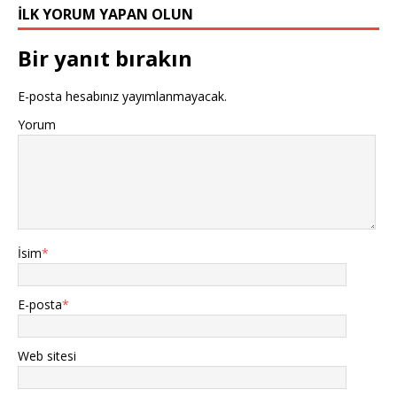
o
p
st
n
r
İLK YORUM YAPAN OLUN
o
p
Bir yanıt bırakın
k
E-posta hesabınız yayımlanmayacak.
Yorum
İsim
*
E-posta
*
Web sitesi