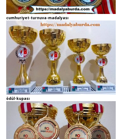
cumhuriyet-turnuva-madalyası
ödül-kupası