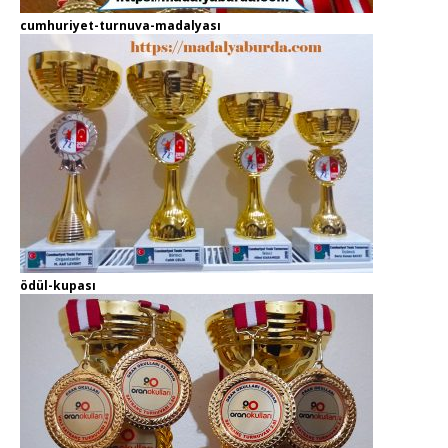
cumhuriyet-turnuva-madalyası
ödül-kupası