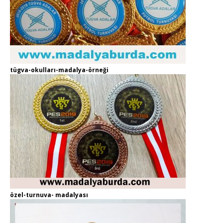
tügva-okulları-madalya-örneği
özel-turnuva- madalyası