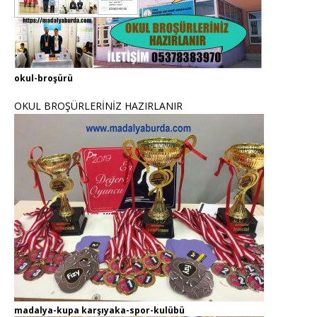
okul-broşürü
OKUL BROŞÜRLERİNİZ HAZIRLANIR
madalya-kupa karşıyaka-spor-kulübü