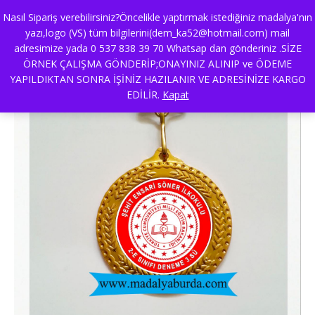
Nasıl Sipariş verebilirsiniz?Öncelikle yaptırmak istediğiniz madalya'nın
yazı,logo (VS) tüm bilgilerini(dem_ka52@hotmail.com) mail
adresimize yada 0 537 838 39 70 Whatsap dan gönderiniz .SİZE
deneme sınavı ödülü
ÖRNEK ÇALIŞMA GÖNDERİP;ONAYINIZ ALINIP ve ÖDEME
YAPILDIKTAN SONRA İŞİNİZ HAZILANIR VE ADRESİNİZE KARGO
EDİLİR.
Kapat