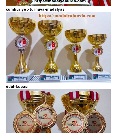
cumhuriyet-turnuva-madalyası
ödül-kupası