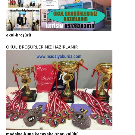
okul-broşürü
OKUL BROŞÜRLERİNİZ HAZIRLANIR
madalya-kupa karşıyaka-spor-kulübü