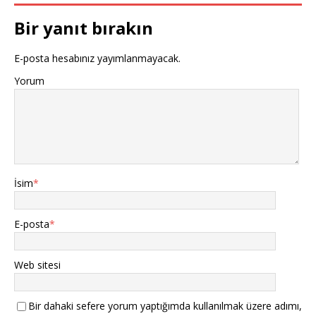
o
p
Bir yanıt bırakın
k
E-posta hesabınız yayımlanmayacak.
Yorum
İsim
*
E-posta
*
Web sitesi
Bir dahaki sefere yorum yaptığımda kullanılmak üzere adımı,