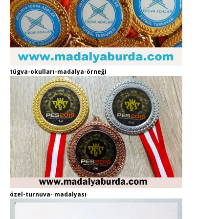
tügva-okulları-madalya-örneği
özel-turnuva- madalyası