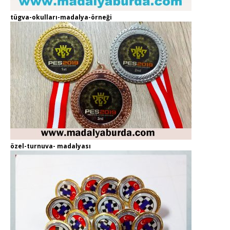
tügva-okulları-madalya-örneği
özel-turnuva- madalyası