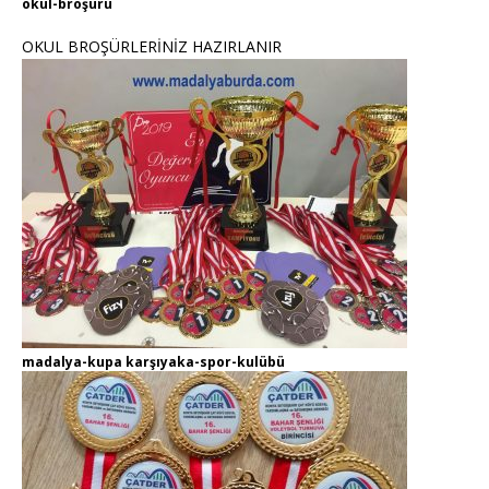
okul-broşürü
OKUL BROŞÜRLERİNİZ HAZIRLANIR
madalya-kupa karşıyaka-spor-kulübü