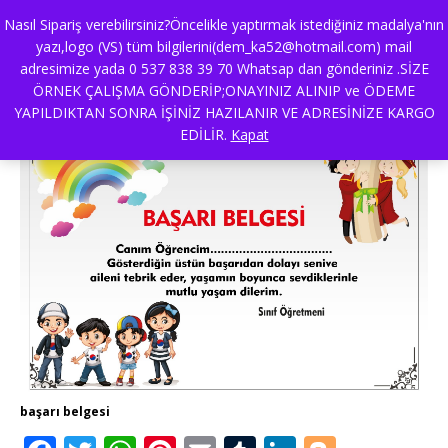
Nasıl Sipariş verebilirsiniz?Öncelikle yaptırmak istediğiniz madalya'nın
yazı,logo (VS) tüm bilgilerini(dem_ka52@hotmail.com) mail
adresimize yada 0 537 838 39 70 Whatsap dan gönderiniz .SİZE
başarı belgesi
ÖRNEK ÇALIŞMA GÖNDERİP;ONAYINIZ ALINIP ve ÖDEME
YAPILDIKTAN SONRA İŞİNİZ HAZILANIR VE ADRESİNİZE KARGO
EDİLİR.
Kapat
başarı belgesi