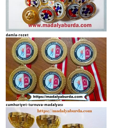
damla-rozet
cumhuriyet-turnuva-madalyası