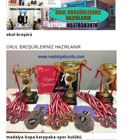
okul-broşürü
OKUL BROŞÜRLERİNİZ HAZIRLANIR
madalya-kupa karşıyaka-spor-kulübü