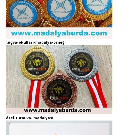
tügva-okulları-madalya-örneği
özel-turnuva- madalyası