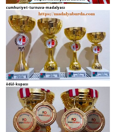
cumhuriyet-turnuva-madalyası
ödül-kupası