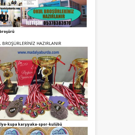
broşürü
 BROŞÜRLERİNİZ HAZIRLANIR
lya-kupa karşıyaka-spor-kulübü