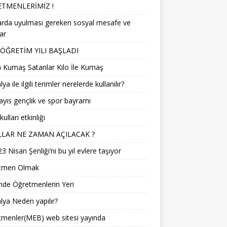
TMENLERİMİZ !
arda uyulması gereken sosyal mesafe ve
lar
 ÖĞRETİM YILI BAŞLADI
 Kumaş Satanlar Kilo İle Kumaş
a ile ilgili terimler nerelerde kullanılır?
yıs gençlik ve spor bayramı
ulları etkinliği
LAR NE ZAMAN AÇILACAK ?
3 Nisan Şenliği’ni bu yıl evlere taşıyor
tmen Olmak
mde Öğretmenlerin Yeri
ya Neden yapılır?
menler(MEB) web sitesi yayında