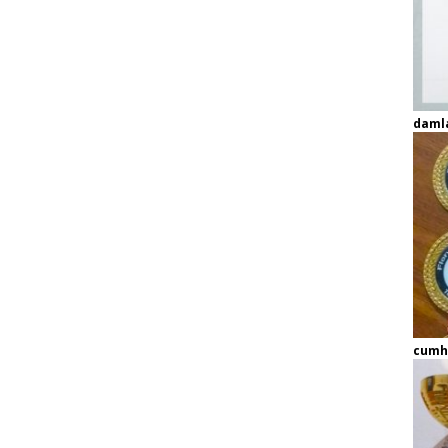
daml
cumh