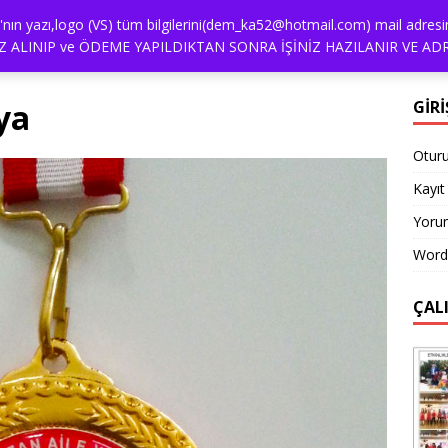
alya'nın yazı,logo (VS) tüm bilgilerini(dem_ka52@hotmail.com) mail a
İŞİM
NASIL SIPARIŞ VEREBILIRIM?
ÖDEME
REFER
 ALINIP ve ÖDEME YAPILDIKTAN SONRA İŞİNİZ HAZILANIR VE ADR
ya
GİRİ
Otur
Kayıt 
Yorum
Word
ÇAL