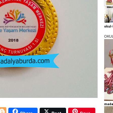
okul-
OKUL
mada
i
Bl