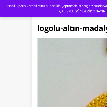
Nasıl Sipariş verebilirsiniz?Öncelikle yaptırmak istediğiniz mad
BİZ KİMİZ ?
HEDİYE BURDA
İLET
ÇALIŞMA GÖNDERİP;ONAYINIZ
logolu-altın-madal