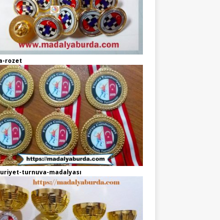
a-rozet
uriyet-turnuva-madalyası