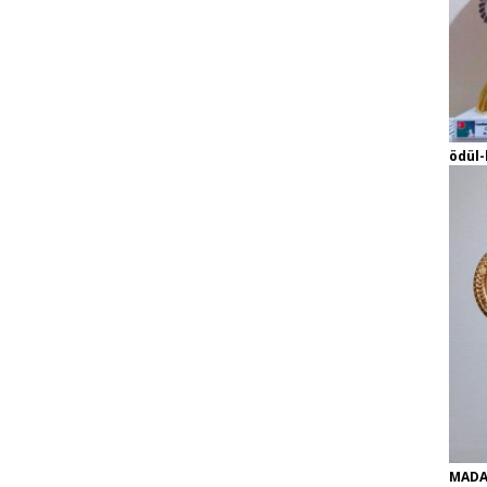
ödül-
MADA