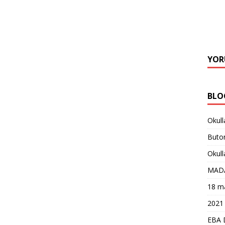
YOR
BLO
Okull
Buton
Okull
MAD
18 ma
2021 
EBA 