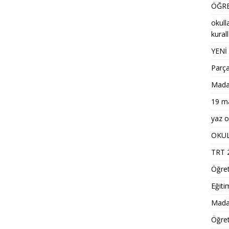
ÖĞRE
okull
kural
YENİ
Parça
Madaly
19 ma
yaz ok
OKUL
TRT 2
Öğre
Eğiti
Madal
Öğret