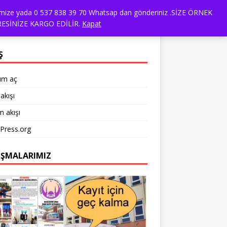
dresimize yada 0 537 838 39 70 Whatsap dan gönderiniz .SİZE ÖRNEK
ANSLARIMIZ
TÜM ÜRÜNLER
ESİNİZE KARGO EDİLİR.
Kapat
Ş
um aç
akışı
 akışı
Press.org
IŞMALARIMIZ