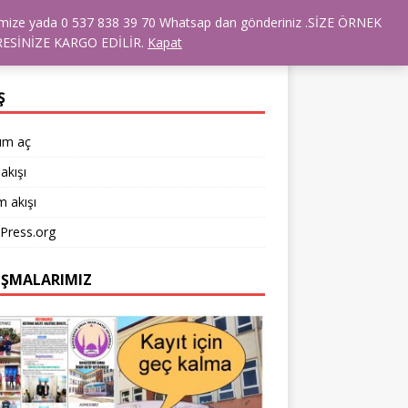
dresimize yada 0 537 838 39 70 Whatsap dan gönderiniz .SİZE ÖRNEK
ANSLARIMIZ
TÜM ÜRÜNLER
ESİNİZE KARGO EDİLİR.
Kapat
Ş
um aç
akışı
 akışı
Press.org
IŞMALARIMIZ