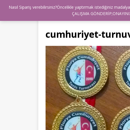
Nasıl Sipariş verebilirsiniz?Öncelikle yaptırmak istediğiniz mad
BİZ KİMİZ ?
HEDİYE BURDA
İLET
ÇALIŞMA GÖNDERİP;ONAYINIZ
cumhuriyet-turnu