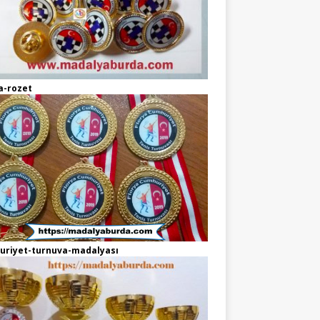
a-rozet
uriyet-turnuva-madalyası