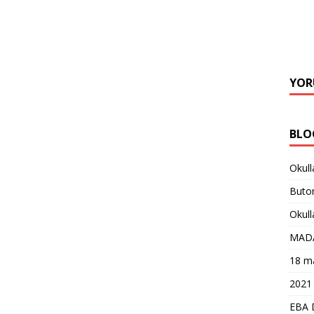
YOR
BLO
Okull
Buton
Okull
MAD
18 ma
2021 
EBA 