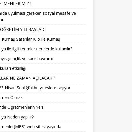
TMENLERİMİZ !
arda uyulması gereken sosyal mesafe ve
lar
 ÖĞRETİM YILI BAŞLADI
 Kumaş Satanlar Kilo İle Kumaş
a ile ilgili terimler nerelerde kullanılır?
yıs gençlik ve spor bayramı
ulları etkinliği
LAR NE ZAMAN AÇILACAK ?
3 Nisan Şenliği’ni bu yıl evlere taşıyor
tmen Olmak
mde Öğretmenlerin Yeri
ya Neden yapılır?
menler(MEB) web sitesi yayında