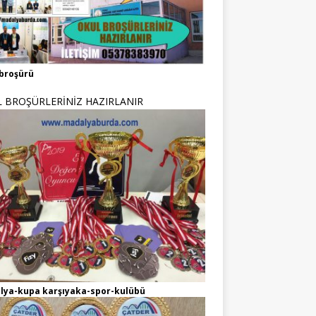
broşürü
 BROŞÜRLERİNİZ HAZIRLANIR
lya-kupa karşıyaka-spor-kulübü