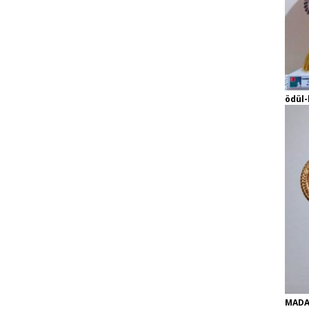
ödül-
MADA