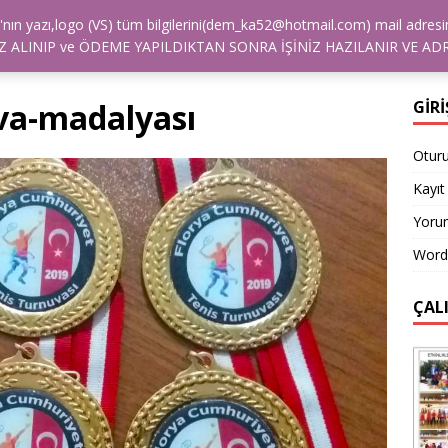
alya'nın yazı,logo (VS) tüm bilgilerini(dem_ka52@hotmail.com) mail a
İŞİM
NASIL SIPARIŞ VEREBILIRIM?
ÖDEME
REFER
 ALINIP ve ÖDEME YAPILDIKTAN SONRA İŞİNİZ HAZILANIR VE ADR
va-madalyası
GİRİ
Otur
Kayıt 
Yorum
Word
ÇAL