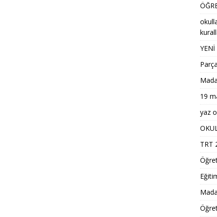
ÖĞRE
okull
kural
YENİ
Parça
Madaly
19 ma
yaz ok
OKUL
TRT 2
Öğre
Eğiti
Madal
Öğret