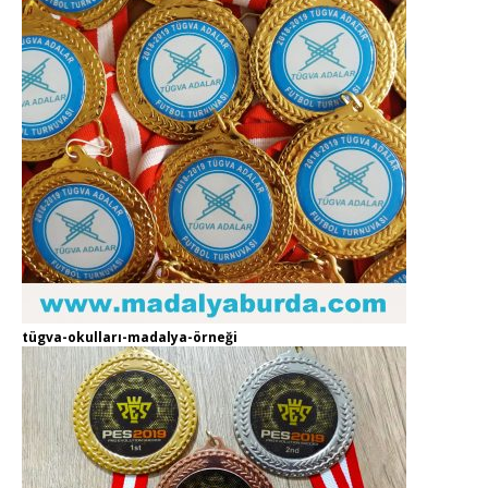
tügva-okulları-madalya-örneği