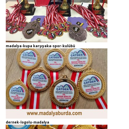
madalya-kupa karşıyaka-spor-kulübü
dernek-logolu-madalya