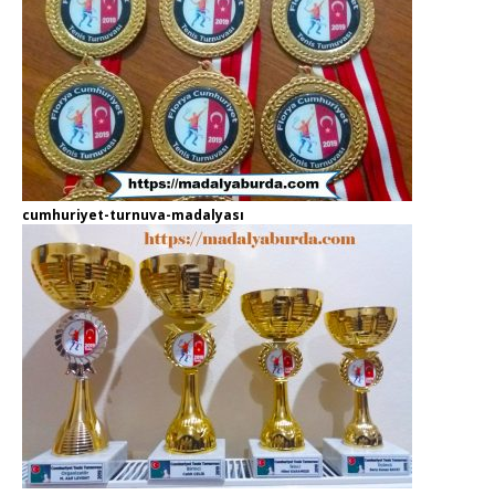
cumhuriyet-turnuva-madalyası