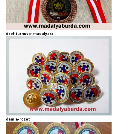
özel-turnuva- madalyası
damla-rozet