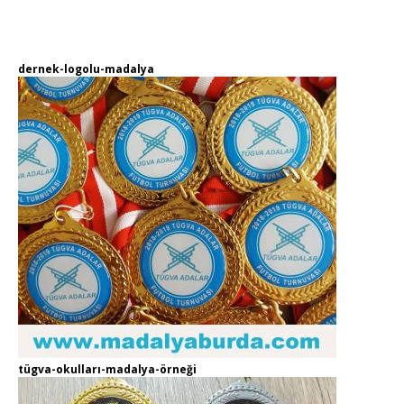
dernek-logolu-madalya
tügva-okulları-madalya-örneği