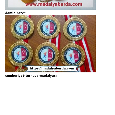
damla-rozet
cumhuriyet-turnuva-madalyası