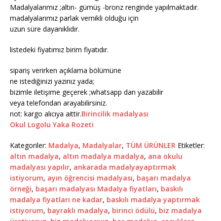
Madalyalarımız ;altın- gümüş -bronz renginde yapılmaktadır.
madalyalarımız parlak vernikli olduğu için
uzun süre dayanıklıdır.
listedeki fiyatımız birim fiyatıdır.
sipariş verirken açıklama bölümüne
ne istediğinizi yazınız yada;
bizimle iletişime geçerek ;whatsapp dan yazabilir
veya telefondan arayabilirsiniz.
not: kargo alıcıya aittir.
Birincilik madalyası
Okul Logolu Yaka Rozeti
Kategoriler:
Madalya
,
Madalyalar
,
TÜM ÜRÜNLER
Etiketler:
altın madalya
,
altın madalya madalya
,
ana okulu
madalyası yapılır
,
ankarada madalyayaptırmak
istiyorum
,
ayın öğrencisi madalyası
,
başarı madalya
örneği
,
başarı madalyası Madalya fiyatları
,
baskılı
madalya fiyatları ne kadar
,
baskılı madalya yaptırmak
istiyorum
,
bayraklı madalya
,
birinci ödülü
,
biz madalya