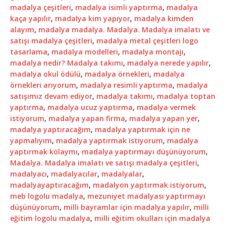
madalya çeşitleri
,
madalya isimli yaptırma
,
madalya
kaça yapılır
,
madalya kim yapıyor
,
madalya kimden
alayım
,
madalya madalya. Madalya. Madalya imalatı ve
satışı madalya çeşitleri
,
madalya metal çeşitleri logo
tasarlama
,
madalya modelleri
,
madalya montajı
,
madalya nedir? Madalya takımı
,
madalya nerede yapılır
,
madalya okul ödülü
,
madalya örnekleri
,
madalya
örnekleri arıyorum
,
madalya resimli yaptırma
,
madalya
satışımız devam ediyor
,
madalya takımı
,
madalya toptan
yaptırma
,
madalya ucuz yaptırma
,
madalya vermek
istiyorum
,
madalya yapan firma
,
madalya yapan yer
,
madalya yaptıracağım
,
madalya yaptırmak için ne
yapmalıyım
,
madalya yaptırmak istiyorum
,
madalya
yaptırmak kolaymı
,
madalya yaptırmayı düşünüyorum
,
Madalya. Madalya imalatı ve satışı madalya çeşitleri
,
madalyacı
,
madalyacılar
,
madalyalar
,
madalyayaptıracağım
,
madalyon yaptırmak istiyorum
,
meb logolu madalya
,
mezuniyet madalyası yaptırmayı
düşünüyorum
,
milli bayramlar için madalya yapılır
,
milli
eğitim logolu madalya
,
milli eğitim okulları için madalya