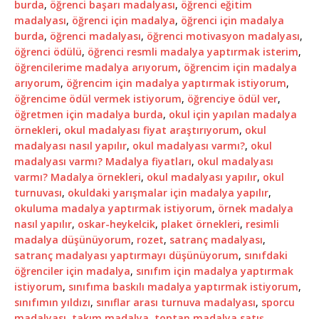
burda
,
öğrenci başarı madalyası
,
öğrenci eğitim
madalyası
,
öğrenci için madalya
,
öğrenci için madalya
burda
,
öğrenci madalyası
,
öğrenci motivasyon madalyası
,
öğrenci ödülü
,
öğrenci resmli madalya yaptırmak isterim
,
öğrencilerime madalya arıyorum
,
öğrencim için madalya
arıyorum
,
öğrencim için madalya yaptırmak istiyorum
,
öğrencime ödül vermek istiyorum
,
öğrenciye ödül ver
,
öğretmen için madalya burda
,
okul için yapılan madalya
örnekleri
,
okul madalyası fiyat araştırıyorum
,
okul
madalyası nasıl yapılır
,
okul madalyası varmı?
,
okul
madalyası varmı? Madalya fiyatları
,
okul madalyası
varmı? Madalya örnekleri
,
okul madalyası yapılır
,
okul
turnuvası
,
okuldaki yarışmalar için madalya yapılır
,
okuluma madalya yaptırmak istiyorum
,
örnek madalya
nasıl yapılır
,
oskar-heykelcik
,
plaket örnekleri
,
resimli
madalya düşünüyorum
,
rozet
,
satranç madalyası
,
satranç madalyası yaptırmayı düşünüyorum
,
sınıfdaki
öğrenciler için madalya
,
sınıfım için madalya yaptırmak
istiyorum
,
sınıfıma baskılı madalya yaptırmak istiyorum
,
sınıfımın yıldızı
,
sınıflar arası turnuva madalyası
,
sporcu
madalyası
,
takım madalya
,
toptan madalya satış
,