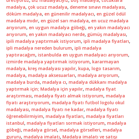
üretiyoruz
,
biz madalyacıyız
,
boş madalya
,
cocuklara
madalya
,
çok ucuz madalya
,
deneme sınavı madalyası
,
döküm madalya
,
en günenilir madalyacı
,
en güzel ödül
madalya mıdır
,
en güzel sarı madalya
,
en ucuz madalya
arıyorum
,
en uygun madalya göbeği
,
en yakın madalyacı
arıyorum
,
en yakın madalyacı nerde
,
gümüş madalyası
,
ipili madalya yaptırmak istiyorum
,
ipli madalya fiyatları
,
ipli madalya nereden bulurum
,
ipli madalya
yaptıracağım
,
istanbulda en uygun madalyacı arıyorum
,
izmirde madalya yaptırmak istiyorum
,
kararmayan
madalya
,
kreş madalyası yapılır
,
kupa
,
logo tasarım
,
madalya
,
madalya aksesuarları
,
madalya arıyorum
,
madalya burda
,
madalya cı
,
madalya dükkanı madalya
yaptırmak için; Madalya için yapılır
,
madalya fiyat
araştırması
,
madalya fiyatı almak istiyorum
,
madalya
fiyatı araştırıyorum
,
madalya fiyatı futbol logolu okul
madalyası
,
madalya fiyatı ne kadar
,
madalya fiyatı
öğrenebilirmiyim
,
madalya fiyatları
,
madalya fiyatları
istanbul
,
madalya fiyatları sormak istiyorum
,
madalya
göbeği
,
madalya görsel
,
madalya görselleri
,
madalya
gururu
,
madalya imalatı
,
Madalya imalatı ve satışı