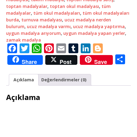
toptan madalyalar
,
toptan okul madalyası
,
tüm
madalyalar
,
tüm okul madalyaları
,
tüm okul madalyaları
burda
,
turnuva madalyası
,
ucuz madalya nerden
bulurum
,
ucuz madalya varmı
,
ucuz madalya yaptırma
,
uygun madalya arıyorum
,
uygun madalya yapan yerler
,
zamak madalya
F
T
W
Pi
E
T
Li
Bl
a
w
h
n
m
u
n
o
S
Share
Post
Save
c
it
at
te
ai
m
k
g
h
e
te
s
r
l
bl
e
g
ar
Açıklama
Değerlendirmeler (0)
b
r
A
e
r
dI
e
e
o
p
st
n
r
Açıklama
o
p
k